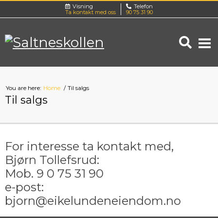
Visning
Telefon
Ta kontakt med oss
90 75 31 90
You are here:
Home
Til salgs
Til salgs
For interesse ta kontakt med,
Bjørn Tollefsrud:
Mob. 9 0 75 31 90
e-post:
bjorn@eikelundeneiendom.no